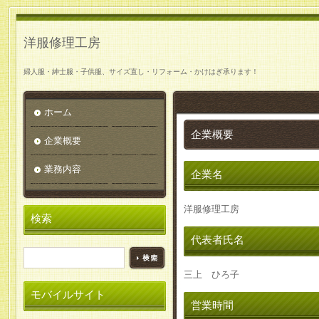
洋服修理工房
婦人服・紳士服・子供服、サイズ直し・リフォーム・かけはぎ承ります！
ホーム
企業概要
企業概要
業務内容
企業名
洋服修理工房
検索
代表者氏名
三上 ひろ子
モバイルサイト
営業時間